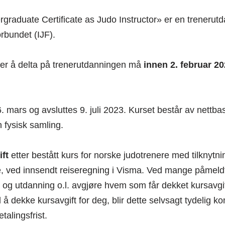
aduate Certificate as Judo Instructor» er en trenerutda
rbundet (IJF).
er å delta på trenerutdanningen må
innen 2. februar 2
. mars og avsluttes 9. juli 2023. Kurset består av nettba
 fysisk samling.
ift
etter bestått kurs for norske judotrenere med tilknytning
, ved innsendt reiseregning i Visma. Ved mange påmeldte
fi og utdanning o.l. avgjøre hvem som får dekket kursav
il å dekke kursavgift for deg, blir dette selvsagt tydelig k
etalingsfrist.