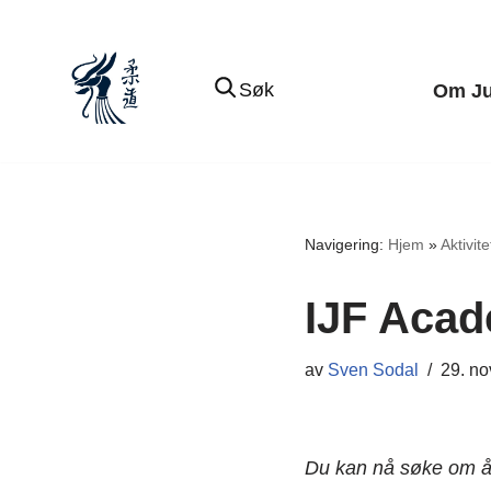
Hopp
Søk
Om J
til
innholdet
Navigering:
Hjem
»
Aktivite
IJF Acad
av
Sven Sodal
29. n
Du kan nå søke om å 