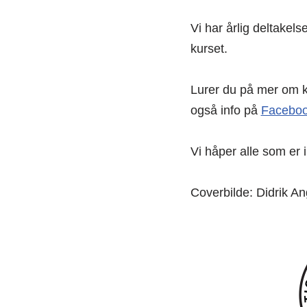
Vi har årlig deltakel
kurset.
Lurer du på mer om 
også info på
Faceboo
Vi håper alle som er i
Coverbilde: Didrik An