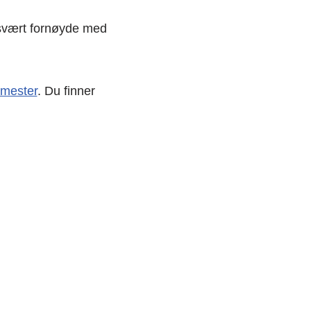
r svært fornøyde med
emester
. Du finner