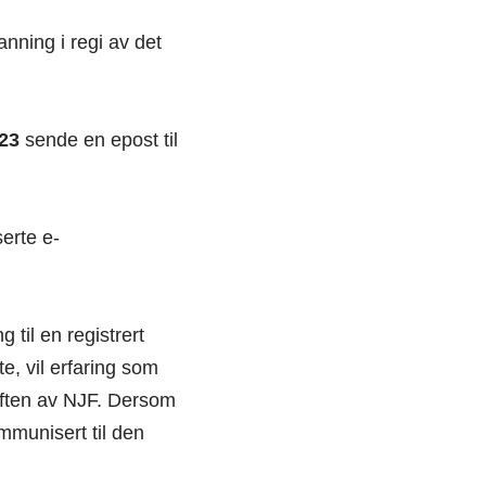
nning i regi av det
023
sende en epost til
serte e-
 til en registrert
, vil erfaring som
giften av NJF. Dersom
ommunisert til den