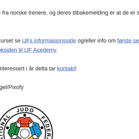
se fra norske trenere, og deres tilbakemelding er at de e
kurset se
IJFs informasjonsside
og/eller info om
første s
ksiden til IJF Acedemy
.
nteressert i år delta tar
kontakt
!
gel/Pixofy