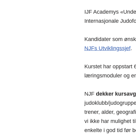
IJF Academys «Undergr
Internasjonale Judofo
Kandidater som ønsk
NJFs Utviklingssjef
.
Kurstet har oppstart 6
læringsmoduler og en
NJF
dekker kursavg
judoklubb/judogruppe
trener, alder, geogra
vi ikke har mulighet t
enkelte i god tid før b