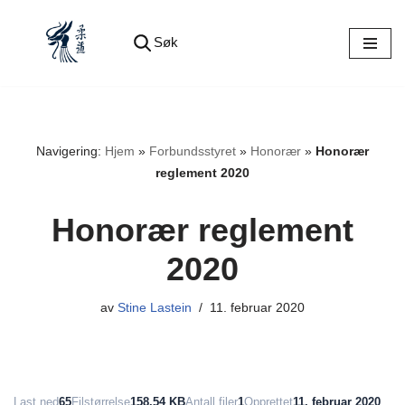
Søk
Hopp
til
innholdet
Navigering:
Hjem
»
Forbundsstyret
»
Honorær
»
Honorær
reglement 2020
Honorær reglement
2020
av
Stine Lastein
11. februar 2020
Last ned
65
Filstørrelse
158.54 KB
Antall filer
1
Opprettet
11. februar 2020