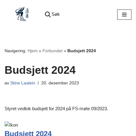
Søk
Hopp
til
innholdet
Navigering:
Hjem
»
Forbundet
»
Budsjett 2024
Budsjett 2024
av
Stine Lastein
20. desember 2023
Styret vedtok budsjett for 2024 på FS-møte 09/2023.
Budsjett 2024