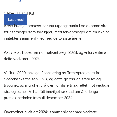
1 fil(er)
119.14 KB
Last ned
Årets budsjettprosess har tatt utgangspunkt i de økonomiske
forutsetninger som foreligger, med forventninger om en økning i
inntekter sammenliknet med de to siste årene.
Aktivitetstilbudet har normalisert seg i 2023, og vi forventer at
dette vedvarer i 2024.
Vi fikk i 2020 innvilget finansiering av Trenerprosjektet fra
Sparebankstiftelsen DNB, og dette gir oss en stabilitet og
trygghet, og mulighet til å gjennomføre tiltak rettet mot vedtatte
strategiplaner. Vi har fått innvilget søknad om å forlenge
prosjektperioden fram til desember 2024.
Overordnet budsjett 2024* sammenlignet med vedtatte