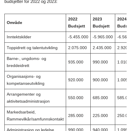
budsjetter for 2022 og 2023:
2022
2023
2024
Område
Budsjett
Budsjett
Budsje
Inntektskilder
-5.455.000
-5.965.000
-6.565
Toppidrett og talentutvikling
2.075.000
2.435.000
2.920.
Barne-, ungdoms- og
935.000
990.000
1.010.
breddeidrett
Organisasjons- og
920.000
900.000
1.005.
kompetanseutvikling
Arrangementer og
550.000
685.000
585.00
aktivitetsadministrasjon
Markedsarbeid,
285.000
225.000
250.00
Rammevilkår/samfunnskontakt
Administrasjon og ledelse
990.000
940.000
1.095.