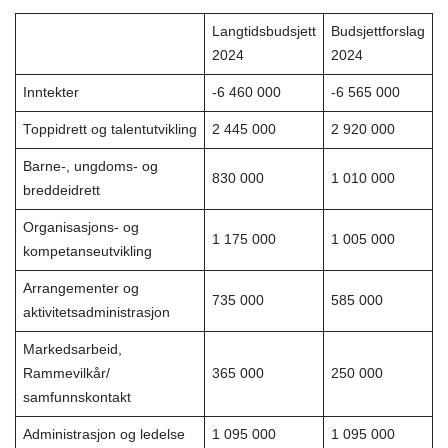
Langtidsbudsjett
Budsjettforslag
2024
2024
Inntekter
-6 460 000
-6 565 000
Toppidrett og talentutvikling
2 445 000
2 920 000
Barne-, ungdoms- og
830 000
1 010 000
breddeidrett
Organisasjons- og
1 175 000
1 005 000
kompetanseutvikling
Arrangementer og
735 000
585 000
aktivitetsadministrasjon
Markedsarbeid,
Rammevilkår/
365 000
250 000
samfunnskontakt
Administrasjon og ledelse
1 095 000
1 095 000