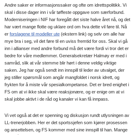
Andre saker er informasjonssaker og ofte om idrettspolitikk. Vi
skal i disse dager inn i vår tøffeste oppgave som særforbund.
Moderniseringen i NIF har foregått det siste halve året nå, og det
har vært mange flotte og uklare ord om hva dette vil føre til. Nå
er
forslagene til modeller ute
(ekstern link) og selv om alle har
mye bra i seg, vil det føre til en uviss fremtid for oss. Skal vi gå
inn i allianser med andre forbund må det være fordi vi tror det er
bedre for våre medlemmer. Generalsekretær Halmøy er med i
samråd, slik at vår stemme blir hørt i denne veldig viktige
saken. Jeg har også sendt inn innspill til leder av utvalget, der
jeg stiller spørsmål som angår mangfoldet i norsk idrett, og
frykten for å miste vår spesialkompetanse. Det er bred enighet i
FS om at vi ikke skal være reaksjonære, og er enige om at vi
skal jobbe aktivt i de råd og kanaler vi kan få innpass.
Vi vet også at det er spenning og diskusjon rundt utlysningen av
LL-trenerjobben. Her er det sportssjefen som kjører prosessen
og ansettelsen, og FS kommer med sine innspill til han. Mange