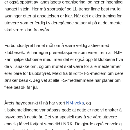
er også opptatt av landslagets organisering, og her er ingenting
hugget i stein. Her må sportssjef og LL-trener finne best mulig
løsninger etter at ansettelsen er klar. Når det gjelder trening for
utøvere som er ferdig i videregående satser vi på at det meste
skal være klart fra nyåret.
Forbundsstyret har et mål om å være veldig aktive med
klubbesøk. Vi har egne presentasjoner som viser frem alt NJF
kan hjelpe klubbene med, men det er også opp til klubbene hva
de vil snakke om, og om møtet skal være for alle medlemmer
eller bare for klubbstyret. Meld fra til «ditt» FS-medlem om dere
ønsker besøk. Jeg vet at alle FS-medlemmene har planer om
flere besøk før jul.
Årets høydepunkt til nå har vært
NM-veka
, og
tilbakemeldingene var såpass gode at dette er noe vi ønsker å
prøve også neste år. Det var spesielt gøy å se våre utøvere
endelig få vel fortjent sendetid i NRK. De gjorde også en veldig