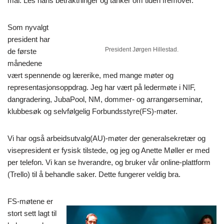
mai. Les hans betraktninger og tanker om tiden fremover.
Som nyvalgt
president har
President Jørgen Hillestad.
de første
månedene
vært spennende og lærerike, med mange møter og
representasjonsoppdrag. Jeg har vært på ledermøte i NIF,
dangradering, JubaPool, NM, dommer- og arrangørseminar,
klubbesøk og selvfølgelig Forbundsstyre(FS)-møter.
Vi har også arbeidsutvalg(AU)-møter der generalsekretær og
visepresident er fysisk tilstede, og jeg og Anette Møller er med
per telefon. Vi kan se hverandre, og bruker vår online-plattform
(Trello) til å behandle saker. Dette fungerer veldig bra.
FS-møtene er
stort sett lagt til