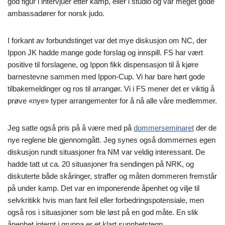
god figur i intervjuer etter kamp, eller i studio og var meget gode
ambassadører for norsk judo.
I forkant av forbundstinget var det mye diskusjon om NC, der
Ippon JK hadde mange gode forslag og innspill. FS har vært
positive til forslagene, og Ippon fikk dispensasjon til å kjøre
barnestevne sammen med Ippon-Cup. Vi har bare hørt gode
tilbakemeldinger og ros til arrangør. Vi i FS mener det er viktig å
prøve «nye» typer arrangementer for å nå alle våre medlemmer.
Jeg satte også pris på å være med på
dommerseminaret
der de
nye reglene ble gjennomgått. Jeg synes også dommernes egen
diskusjon rundt situasjoner fra NM var veldig interessant. De
hadde tatt ut ca. 20 situasjoner fra sendingen på NRK, og
diskuterte både skåringer, straffer og måten dommeren fremstår
på under kamp. Det var en imponerende åpenhet og vilje til
selvkritikk hvis man fant feil eller forbedringspotensiale, men
også ros i situasjoner som ble løst på en god måte. En slik
åpenhet internt i gruppa er et klart sunnhetstegn.