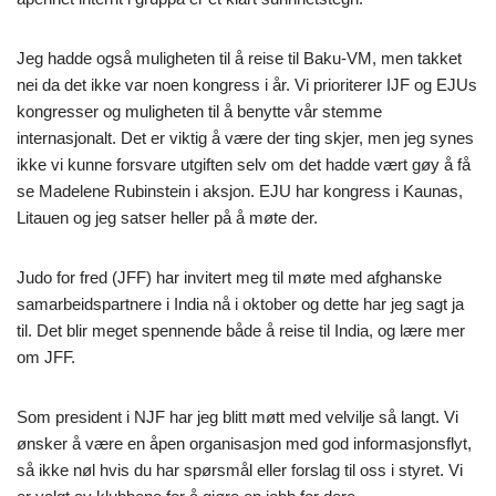
Jeg hadde også muligheten til å reise til Baku-VM, men takket
nei da det ikke var noen kongress i år. Vi prioriterer IJF og EJUs
kongresser og muligheten til å benytte vår stemme
internasjonalt. Det er viktig å være der ting skjer, men jeg synes
ikke vi kunne forsvare utgiften selv om det hadde vært gøy å få
se Madelene Rubinstein i aksjon. EJU har kongress i Kaunas,
Litauen og jeg satser heller på å møte der.
Judo for fred (JFF) har invitert meg til møte med afghanske
samarbeidspartnere i India nå i oktober og dette har jeg sagt ja
til. Det blir meget spennende både å reise til India, og lære mer
om JFF.
Som president i NJF har jeg blitt møtt med velvilje så langt. Vi
ønsker å være en åpen organisasjon med god informasjonsflyt,
så ikke nøl hvis du har spørsmål eller forslag til oss i styret. Vi