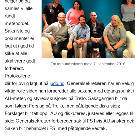
helger og da
samles vi alle
rundt
møtebordet.
Saksliste og
dokumenter er
lagt ut i god tid
slike at alle
skal være godt
Fra forbundsstyrets møte 7. september 2018.
forberedt.
Protokollene
blir for øvrig lagt ut på
judo.no
. Generalsekretæren har en veldig
viktig rolle siden han forbereder alle sakene med utgangspunkt i
AU-møter, og styrediskusjoner på Trello. Saksgangen blir da
som følger: Forslag på Trello, med påfølgende diskusjon;
Forslaget blir tatt opp i AU og diskuteres, justeres eller legges til
side; Generalsekretær forbereder sak til FS hvis AU ønsker det;
Saken blir behandlet i FS, med påfølgende vedtak.