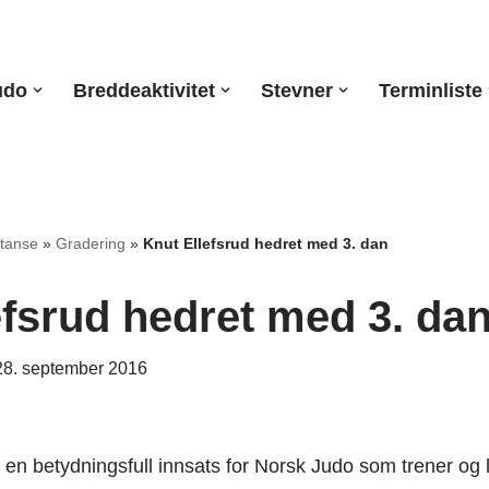
udo
Breddeaktivitet
Stevner
Terminliste
tanse
»
Gradering
»
Knut Ellefsrud hedret med 3. dan
efsrud hedret med 3. da
28. september 2016
d en betydningsfull innsats for Norsk Judo som trener og 