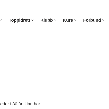
Toppidrett
Klubb
Kurs
Forbund
n
leder i 30 år. Han har