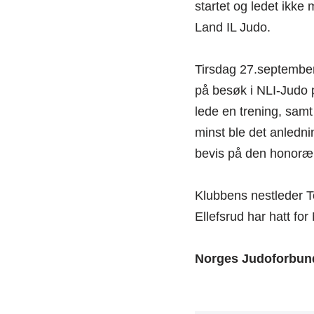
startet og ledet ikke
Land IL Judo.
Tirsdag 27.september
på besøk i NLI-Judo p
lede en trening, samt
minst ble det anlednin
bevis på den honoræ
Klubbens nestleder To
Ellefsrud har hatt for
Norges Judoforbund 