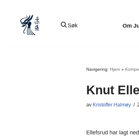
Hopp
Søk
Om J
til
innholdet
Navigering:
Hjem
»
Kompe
Knut Ell
av
Kristoffer Halmøy
Ellefsrud har lagt ne