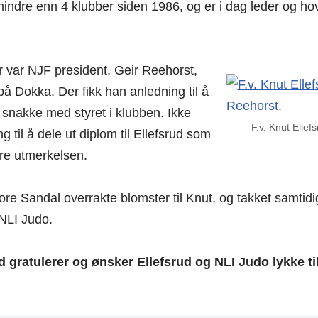
 mindre enn 4 klubber siden 1986, og er i dag leder og ho
 var NJF president, Geir Reehorst,
å Dokka. Der fikk han anledning til å
 snakke med styret i klubben. Ikke
F.v. Knut Ellef
g til å dele ut diplom til Ellefsrud som
re utmerkelsen.
re Sandal overrakte blomster til Knut, og takket samtid
 NLI Judo.
gratulerer og ønsker Ellefsrud og NLI Judo lykke til