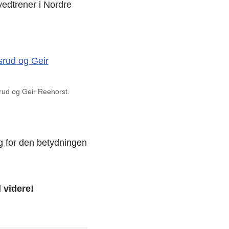
vedtrener i Nordre
srud og Geir Reehorst.
ig for den betydningen
 videre!