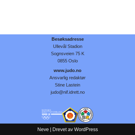
Besøksadresse
Ullevål Stadion
Sognsveien 75 K
0855 Oslo
www.judo.no
Ansvarlig redaktør
Stine Lastein
judo@nif.idrett.no
Neve
| Drevet av
WordPress