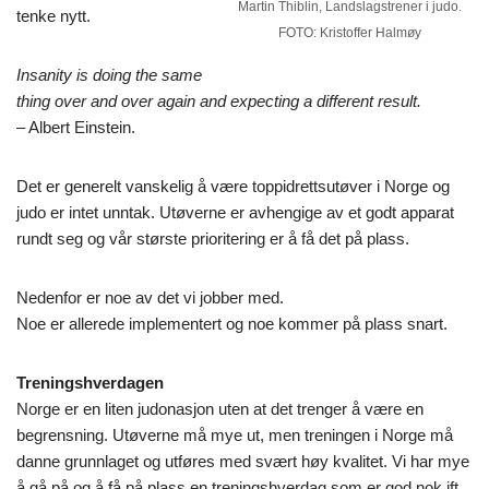
Martin Thiblin, Landslagstrener i judo.
tenke nytt.
FOTO: Kristoffer Halmøy
Insanity is doing the same
thing over and over again and expecting a different result.
– Albert Einstein.
Det er generelt vanskelig å være toppidrettsutøver i Norge og
judo er intet unntak. Utøverne er avhengige av et godt apparat
rundt seg og vår største prioritering er å få det på plass.
Nedenfor er noe av det vi jobber med.
Noe er allerede implementert og noe kommer på plass snart.
Treningshverdagen
Norge er en liten judonasjon uten at det trenger å være en
begrensning. Utøverne må mye ut, men treningen i Norge må
danne grunnlaget og utføres med svært høy kvalitet. Vi har mye
å gå på og å få på plass en treningshverdag som er god nok ift.