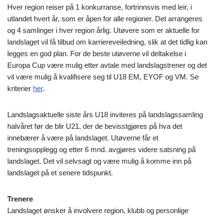
Hver region reiser på 1 konkurranse, fortrinnsvis med leir, i
utlandet hvert år, som er åpen for alle regioner. Det arrangeres
og 4 samlinger i hver region årlig. Utøvere som er aktuelle for
landslaget vil få tilbud om karriereveiledning, slik at det tidlig kan
legges en god plan. For de beste utøverne vil deltakelse i
Europa Cup være mulig etter avtale med landslagstrener og det
vil være mulig å kvalifisere seg til U18 EM, EYOF og VM. Se
kriterier
her
.
Landslagsaktuelle siste års U18 inviteres på landslagssamling
halvåret før de blir U21, der de bevisstgjøres på hva det
innebærer å være på landslaget. Utøverne får et
treningsopplegg og etter 6 mnd. avgjøres videre satsning på
landslaget. Det vil selvsagt og være mulig å komme inn på
landslaget på et senere tidspunkt.
Trenere
Landslaget ønsker å involvere region, klubb og personlige