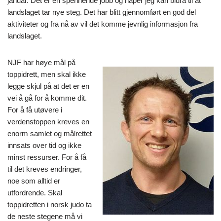
januar. Det er en spennende jobb og håper jeg kan bidra til at
landslaget tar nye steg. Det har blitt gjennomført en god del
aktiviteter og fra nå av vil det komme jevnlig informasjon fra
landslaget.
NJF har høye mål på
toppidrett, men skal ikke
legge skjul på at det er en
vei å gå for å komme dit.
For å få utøvere i
verdenstoppen kreves en
enorm samlet og målrettet
innsats over tid og ikke
minst ressurser. For å få
til det kreves endringer,
noe som alltid er
utfordrende. Skal
toppidretten i norsk judo ta
de neste stegene må vi