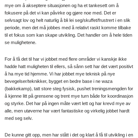
mye om å akseptere situasjonen og ha et tankesett om å
fokusere på det vi kan påvirke og gjøre noe med. Det er
selvsagt lov og helt naturlig å bli lei seg/skuffet/frustrert i en slik
periode, men det må jobbes med å relativt raskt komme tilbake
til et fokus som kan skape utvikling. Det handler om å hele tiden
se mulighetene.
For å få det til har vi jobbet med flere områder vi kanskje ikke
hadde hatt muligheten til ellers, så sånn sett har det vært positivt
å ha mye tid hjemme. Vi har jobbet mye teknisk på nye
bevegelser/teknikker, bygget en bedre base i ne waza
(bakkekamp), tatt store steg fysisk, pushet treningsmengden for
å kjenne litt på grensene og trent mye turn både for koordinasjon
og styrke. Det har på ingen måte vært lett og har krevd mye av
alle, men utøverne har vært fantastiske og virkelig jobbet hardt
med seg selv.
De kunne gitt opp, men har stått i det og klart å få til utvikling i en