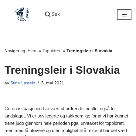
Søk
Hopp
til
innholdet
Navigering:
Hjem
»
Toppidrett
»
Treningsleir i Slovakia
Treningsleir i Slovakia
av
Stine Lastein
5. mai 2021
Coronasituasjonen har vært utfordrende for alle, også for
landslaget. Vi er privilegerte og takknemlige for at vi har kunnet
trene judo gjennom hele perioden pga. unntaket for toppidrett,
men med få utøvere og uten mulighet til å reise ut har det vært