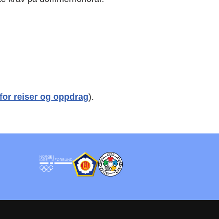
for reiser og oppdrag
).