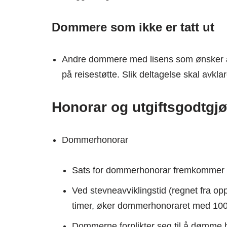
Dommere som ikke er tatt ut
Andre dommere med lisens som ønsker å d
på reisestøtte. Slik deltagelse skal avk
Honorar og utgiftsgodtgjø
Dommerhonorar
Sats for dommerhonorar fremkommer
Ved stevneavviklingstid (regnet fra o
timer, øker dommerhonoraret med 10
Dommerne forplikter seg til å dømme h