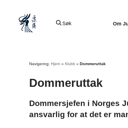
Hopp
Søk
Om J
til
innholdet
Navigering:
Hjem
»
Klubb
»
Dommeruttak
Dommeruttak
Dommersjefen i Norges Ju
ansvarlig for at det er ma