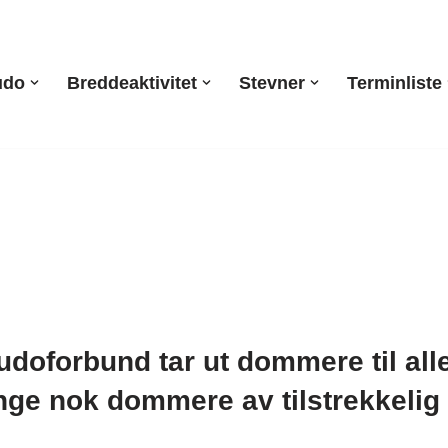
udo
Breddeaktivitet
Stevner
Terminliste
doforbund tar ut dommere til all
nge nok dommere av tilstrekkelig 