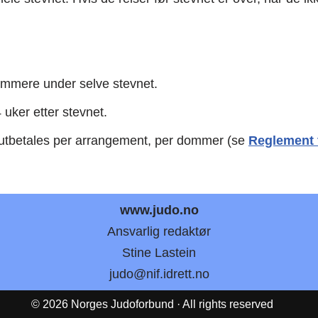
dommere under selve stevnet.
uker etter stevnet.
m utbetales per arrangement, per dommer (se
Reglement 
www.judo.no
Ansvarlig redaktør
Stine Lastein
judo@nif.idrett.no
© 2026 Norges Judoforbund · All rights reserved