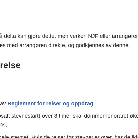
elta kan gjøre dette, men verken NJF eller arrangøren 
lares med arrangøren direkte, og godkjennes av denne.
relse
 av
Reglement for reiser og oppdrag
.
ppsatt stevnestart) over 8 timer skal dommerhonoraret ø
0%.
ele stevnet. Hvis de reiser før stevnet er over, har de 