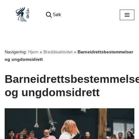
Søk
Hopp
til
innholdet
Navigering:
Hjem
»
Breddeaktivitet
»
Barneidrettsbestemmelser
og ungdomsidrett
Barneidrettsbestemmels
og ungdomsidrett