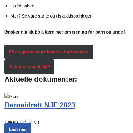
Judobanken
Mer? Se våre støtte og tilskuddsordninger
Ønsker din klubb å lære mer om trening for barn og unge?
Få en gratis instruktør fra Judobanken
Ta kontakt med NJF
Aktuelle dokumenter:
Barneidrett NJF 2023
1 fil(er)
137.57 KB
Last ned