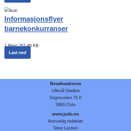
Informasjonsflyer
barnekonkurranser
1 fil(er)
251.49 KB
Last ned
Besøksadresse
Ullevål Stadion
Sognsveien 75 K
0855 Oslo
www.judo.no
Ansvarlig redaktør
Stine Lastein