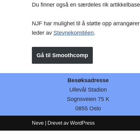
Du finner også en særdeles rik artikkelba
NJF har mulighet til å støtte opp arrang
leder av
Stevnekomitéen
.
Gå til Smoothcomp
Besøksadresse
Ullevål Stadion
Sognsveien 75 K
0855 Oslo
Neve
| Drevet av
WordPress