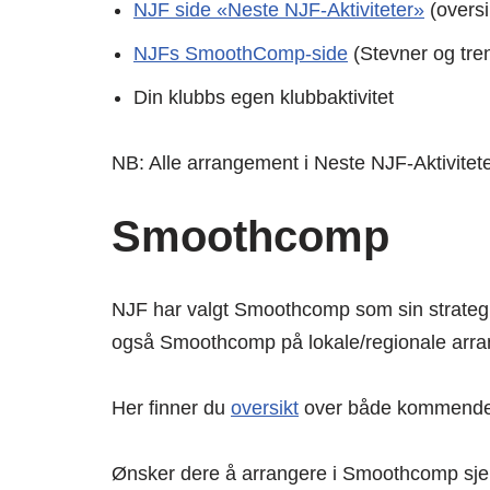
NJF side «Neste NJF-Aktiviteter»
(oversi
NJFs SmoothComp-side
(Stevner og tre
Din klubbs egen klubbaktivitet
NB: Alle arrangement i Neste NJF-Aktiviteter
Smoothcomp
NJF har valgt Smoothcomp som sin strategi
også Smoothcomp på lokale/regionale arr
Her finner du
oversikt
over både kommende o
Ønsker dere å arrangere i Smoothcomp sj