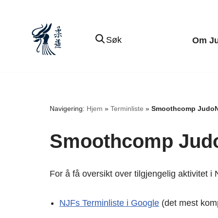
Hopp
Søk
Om J
til
innholdet
Navigering:
Hjem
»
Terminliste
»
Smoothcomp Judo
Smoothcomp Jud
For å få oversikt over tilgjengelig aktivitet
NJFs Terminliste i Google
(det mest komp