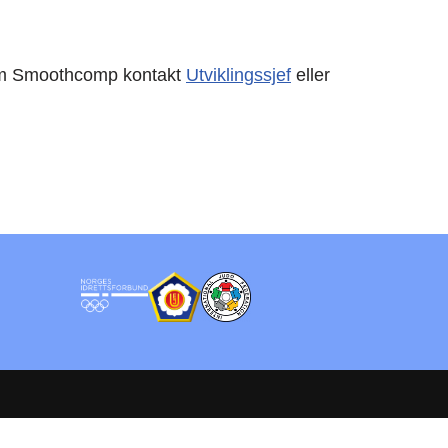
l om Smoothcomp kontakt
Utviklingssjef
eller