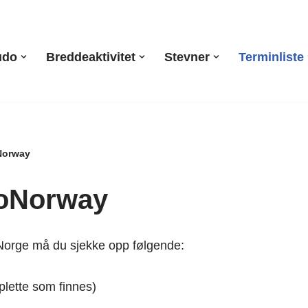
udo
Breddeaktivitet
Stevner
Terminliste
Norway
oNorway
 i Norge må du sjekke opp følgende:
lette som finnes)