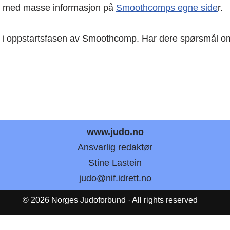
se med masse informasjon på
Smoothcomps egne side
r.
ører i oppstartsfasen av Smoothcomp. Har dere spørsmå
www.judo.no
Ansvarlig redaktør
Stine Lastein
judo@nif.idrett.no
© 2026 Norges Judoforbund · All rights reserved