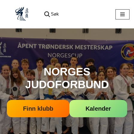
Søk
Hopp
til
innholdet
NORGES
JUDOFORBUND
Finn klubb
Kalender