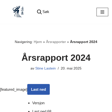
Søk
Hopp
til
innholdet
Navigering:
Hjem
»
Årsrapporter
»
Årsrapport 2024
Årsrapport 2024
av
Stine Lastein
20. mai 2025
[featured_image]
Last ned
Versjon
Last ned
68