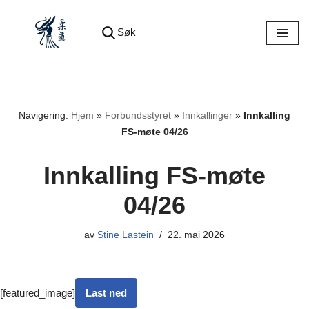
Søk
Hopp
til
innholdet
Navigering:
Hjem
»
Forbundsstyret
»
Innkallinger
»
Innkalling
FS-møte 04/26
Innkalling FS-møte
04/26
av
Stine Lastein
22. mai 2026
[featured_image]
Last ned