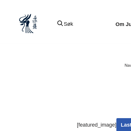
Hopp
Søk
Om J
til
innholdet
Nav
[featured_image]
Las