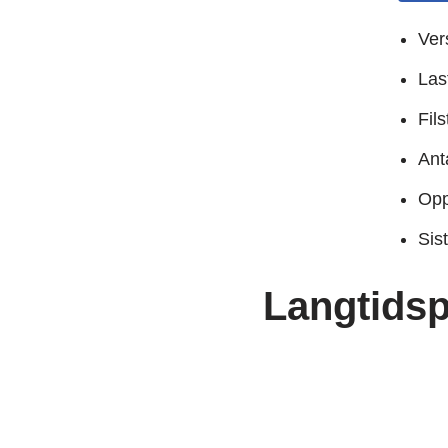
Ver
Las
Fil
Anta
Opp
Sis
Langtidsp