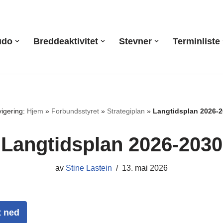
udo
Breddeaktivitet
Stevner
Terminliste
igering:
Hjem
»
Forbundsstyret
»
Strategiplan
»
Langtidsplan 2026-
Langtidsplan 2026-2030
av
Stine Lastein
13. mai 2026
t ned