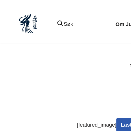
Hopp
Søk
Om J
til
innholdet
[featured_image]
Las