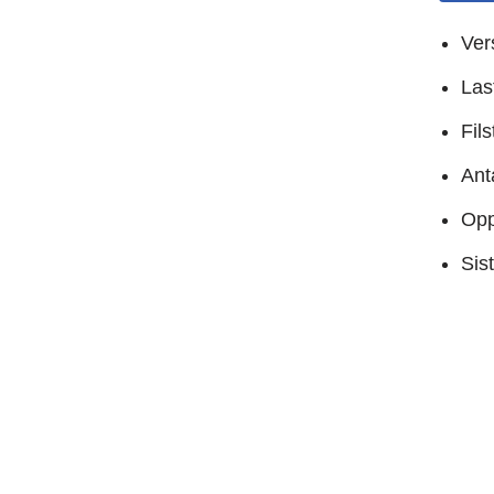
Ver
Las
Fil
Anta
Opp
Sis