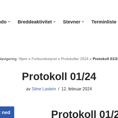
udo
Breddeaktivitet
Stevner
Terminliste
Navigering:
Hjem
»
Forbundsstyret
»
Protokoller 2024
»
Protokoll 01/2
Protokoll 01/24
av
Stine Lastein
12. februar 2024
Protokoll 01/
t ned