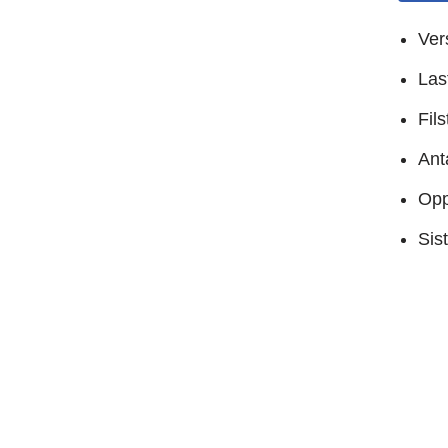
Ver
Las
Fil
Anta
Opp
Sis