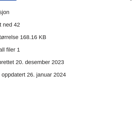
sjon
t ned
42
størrelse
168.16 KB
ll filer
1
rettet
20. desember 2023
t oppdatert
26. januar 2024