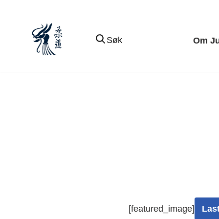
Hopp
Søk
Om J
til
innholdet
[featured_image]
Las