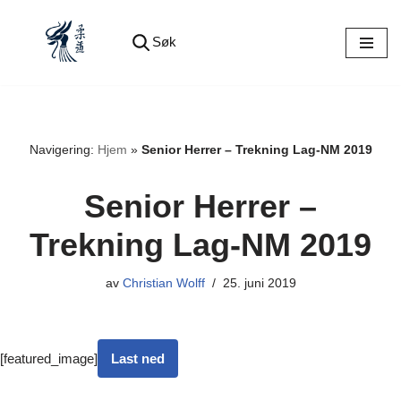
Søk
Hopp
til
innholdet
Navigering:
Hjem
»
Senior Herrer – Trekning Lag-NM 2019
Senior Herrer –
Trekning Lag-NM 2019
av
Christian Wolff
25. juni 2019
[featured_image]
Last ned