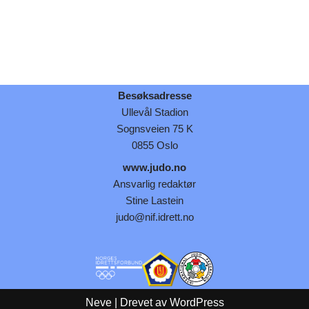
Besøksadresse
Ullevål Stadion
Sognsveien 75 K
0855 Oslo
www.judo.no
Ansvarlig redaktør
Stine Lastein
judo@nif.idrett.no
Neve
| Drevet av
WordPress