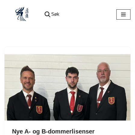
Søk
Hopp
til
innholdet
Nye A- og B-dommerlisenser