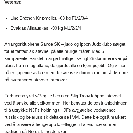
Veteran:
Line Bråthen Knipmeijer, -63 kg F1/2/3/4
Evaldas Alisauskas, -90 kg M1/2/3/4
Arrangørklubbene Sande SK – judo og Ippon Judoklubb sørget
for et fantastisk stevne, på alle mulige måter. Med 5
kamparealer var det mange frivillige i sving! 28 dommere var på
plass fra inn- og utland, de gjorde alle en kjempejobb! Og vi har
nå en løpende avtale med de svenske dommerne om å dømme
på hverandres stevner framover.
Forbundsstyret v/Birgitte Ursin og Stig Traavik åpnet stevnet
ved å ønske alle velkommen. Her benyttet de også anledningen
til å uttrykke NJFs holdning til IJFs avgjørelse vedrørende
russisk og belarussisk deltakelse i VM. Dette ble også markert
ved å la være å henge opp IJF-flagget i hallen, noe som er
tradisjon på Nordisk mesterskap.