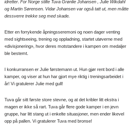
idretter
.
For Norge stilte Tuva Grønlie Johansen , Julie Wikdahl
og Martin Sørensen. Vidar Johansen var også tatt ut, men måtte
dessverre trekke seg med skade.
Etter en forrykende åpningsseremoni og noen dager venting
med sightseeing, trening og oppladning, startet utøverne med
«divisjonering», hvor deres motstandere i kampen om medaljer
ble bestemt.
I konkurransen er Julie førstemann ut. Hun gjør rent bord i alle
kamper, og viser at hun har gjort mye riktig i treningsarbeidet i
år! Vi gratulerer Julie med gull!
Tuva går sitt første store stevne, og at det kribler litt ekstra i
magen er ikke så rart. Tuva går flere gode kamper i en jevn
gruppe, har litt stang ut i enkelte situasjoner, men ender likevel
opp på pallen. Vi gratulerer Tuva med bronse!