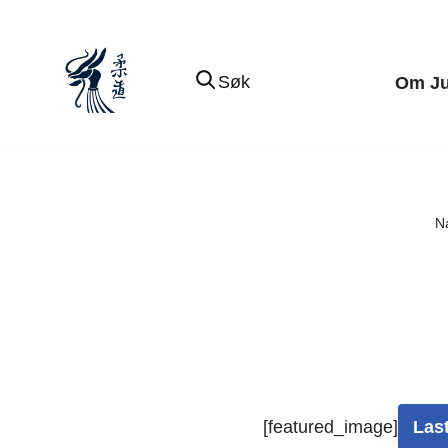
Hopp
Søk
Om J
til
innholdet
N
[featured_image]
Las