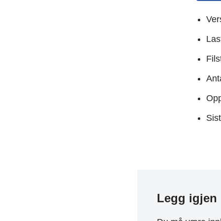
Ver
Las
Fil
Anta
Opp
Sis
Legg igjen