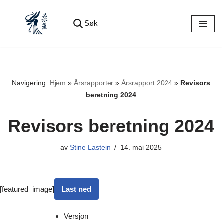
Søk
Hopp
til
innholdet
Navigering:
Hjem
»
Årsrapporter
»
Årsrapport 2024
»
Revisors
beretning 2024
Revisors beretning 2024
av
Stine Lastein
14. mai 2025
[featured_image]
Last ned
Versjon