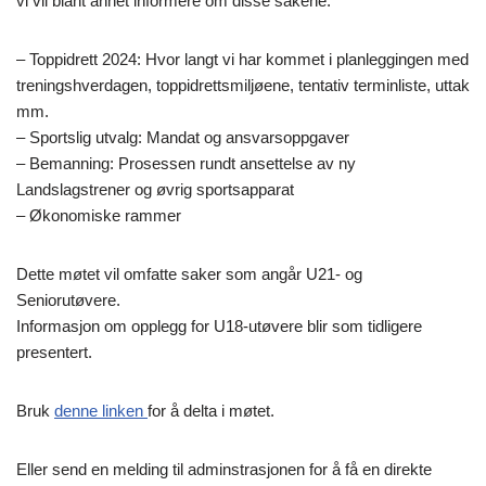
vi vil blant annet informere om disse sakene:
– Toppidrett 2024: Hvor langt vi har kommet i planleggingen med
treningshverdagen, toppidrettsmiljøene, tentativ terminliste, uttak
mm.
– Sportslig utvalg: Mandat og ansvarsoppgaver
– Bemanning: Prosessen rundt ansettelse av ny
Landslagstrener og øvrig sportsapparat
– Økonomiske rammer
Dette møtet vil omfatte saker som angår U21- og
Seniorutøvere.
Informasjon om opplegg for U18-utøvere blir som tidligere
presentert.
Bruk
denne linken
for å delta i møtet.
Eller send en melding til adminstrasjonen for å få en direkte