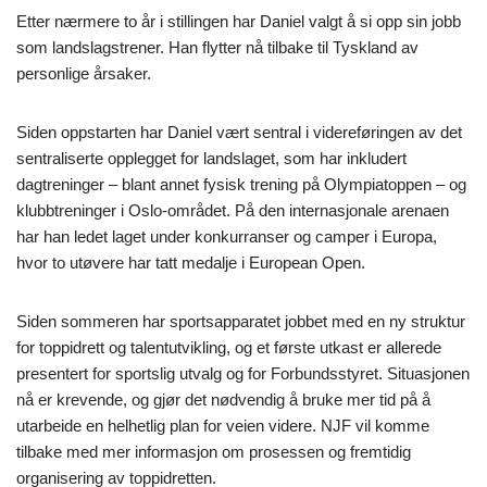
Etter nærmere to år i stillingen har Daniel valgt å si opp sin jobb
som landslagstrener. Han flytter nå tilbake til Tyskland av
personlige årsaker.
Siden oppstarten har Daniel vært sentral i videreføringen av det
sentraliserte opplegget for landslaget, som har inkludert
dagtreninger – blant annet fysisk trening på Olympiatoppen – og
klubbtreninger i Oslo-området. På den internasjonale arenaen
har han ledet laget under konkurranser og camper i Europa,
hvor to utøvere har tatt medalje i European Open.
Siden sommeren har sportsapparatet jobbet med en ny struktur
for toppidrett og talentutvikling, og et første utkast er allerede
presentert for sportslig utvalg og for Forbundsstyret. Situasjonen
nå er krevende, og gjør det nødvendig å bruke mer tid på å
utarbeide en helhetlig plan for veien videre. NJF vil komme
tilbake med mer informasjon om prosessen og fremtidig
organisering av toppidretten.