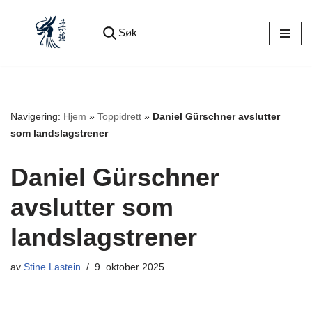
Søk
Hopp
til
innholdet
Navigering:
Hjem
»
Toppidrett
»
Daniel Gürschner avslutter
som landslagstrener
Daniel Gürschner
avslutter som
landslagstrener
av
Stine Lastein
9. oktober 2025