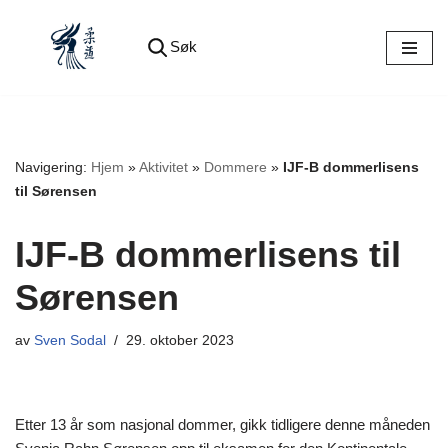
Søk
Hopp
til
innholdet
Navigering:
Hjem
»
Aktivitet
»
Dommere
»
IJF-B dommerlisens
til Sørensen
IJF-B dommerlisens til
Sørensen
av
Sven Sodal
29. oktober 2023
Etter 13 år som nasjonal dommer, gikk tidligere denne måneden