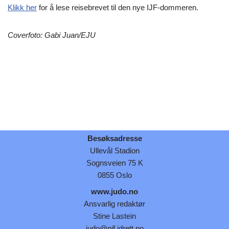
Klikk her
for å lese reisebrevet til den nye IJF-dommeren.
Coverfoto: Gabi Juan/EJU
Besøksadresse
Ullevål Stadion
Sognsveien 75 K
0855 Oslo
www.judo.no
Ansvarlig redaktør
Stine Lastein
judo@nif.idrett.no