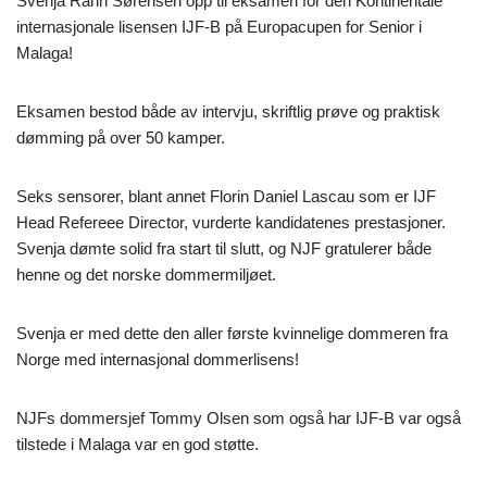
Svenja Rahn Sørensen opp til eksamen for den Kontinentale
internasjonale lisensen IJF-B på Europacupen for Senior i
Malaga!
Eksamen bestod både av intervju, skriftlig prøve og praktisk
dømming på over 50 kamper.
Seks sensorer, blant annet Florin Daniel Lascau som er IJF
Head Refereee Director, vurderte kandidatenes prestasjoner.
Svenja dømte solid fra start til slutt, og NJF gratulerer både
henne og det norske dommermiljøet.
Svenja er med dette den aller første kvinnelige dommeren fra
Norge med internasjonal dommerlisens!
NJFs dommersjef Tommy Olsen som også har IJF-B var også
tilstede i Malaga var en god støtte.