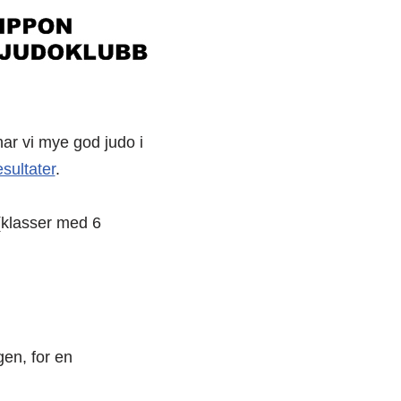
ar vi mye god judo i
esultater
.
 (klasser med 6
gen, for en