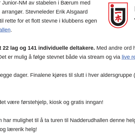
r Junior-NM av stabelen i Bærum med
arrangør. Stevneleder Erik Alsgaard
 til rette for et flott stevne i klubbens egen
llen
.
t 22 lag og 141 individuelle deltakere.
Med andre ord h
et er mulig å følge stevnet både via stream og via
live r
egge dager. Finalene kjøres til slutt i hver aldersgruppe
det være førstehjelp, kiosk og gratis inngan!
m har mulighet til å ta turen til Nadderudhallen denne hel
g lærerik helg!