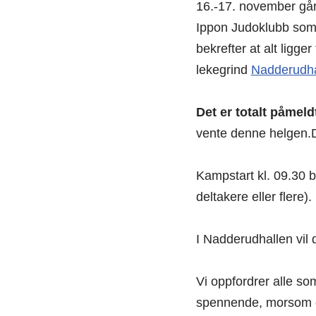
16.-17. november gå
Ippon Judoklubb som 
bekrefter at alt ligger
lekegrind
Nadderudha
Det er totalt påmeld
vente denne helgen.D
Kampstart kl. 09.30 b
deltakere eller flere).
I Nadderudhallen vil 
Vi oppfordrer alle so
spennende, morsom o