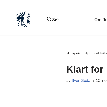
Hopp
Søk
Om J
til
innholdet
Navigering:
Hjem
»
Aktivite
Klart fo
av
Sven Sodal
15. n