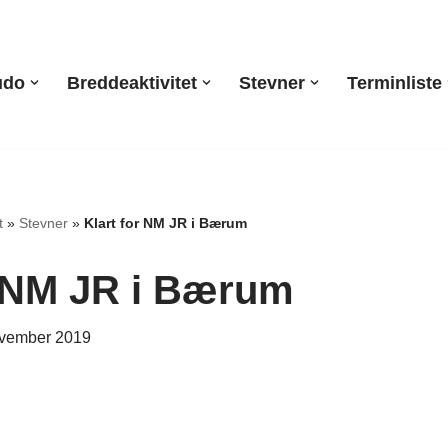
udo
Breddeaktivitet
Stevner
Terminliste
t
»
Stevner
»
Klart for NM JR i Bærum
r NM JR i Bærum
ovember 2019