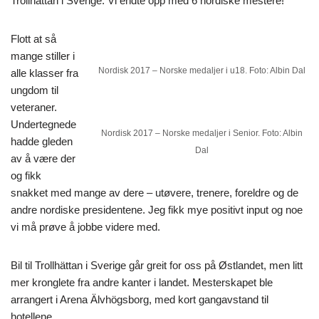
Trollhättan i Sverige. Vi endte opp med 6 nordiske mestere!
Flott at så
mange stiller i
Nordisk 2017 – Norske medaljer i u18. Foto: Albin Dal
alle klasser fra
ungdom til
veteraner.
Undertegnede
Nordisk 2017 – Norske medaljer i Senior. Foto: Albin
hadde gleden
Dal
av å være der
og fikk
snakket med mange av dere – utøvere, trenere, foreldre og de
andre nordiske presidentene. Jeg fikk mye positivt input og noe
vi må prøve å jobbe videre med.
Bil til Trollhättan i Sverige går greit for oss på Østlandet, men litt
mer kronglete fra andre kanter i landet. Mesterskapet ble
arrangert i Arena Älvhögsborg, med kort gangavstand til
hotellene.