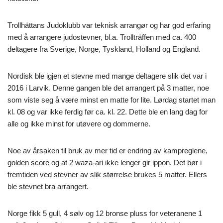
Trollhättans Judoklubb var teknisk arrangør og har god erfaring
med å arrangere judostevner, bl.a. Trollträffen med ca. 400
deltagere fra Sverige, Norge, Tyskland, Holland og England.
Nordisk ble igjen et stevne med mange deltagere slik det var i
2016 i Larvik. Denne gangen ble det arrangert på 3 matter, noe
som viste seg å være minst en matte for lite. Lørdag startet man
kl. 08 og var ikke ferdig før ca. kl. 22. Dette ble en lang dag for
alle og ikke minst for utøvere og dommerne.
Noe av årsaken til bruk av mer tid er endring av kampreglene,
golden score og at 2 waza-ari ikke lenger gir ippon. Det bør i
fremtiden ved stevner av slik størrelse brukes 5 matter. Ellers
ble stevnet bra arrangert.
Norge fikk 5 gull, 4 sølv og 12 bronse pluss for veteranene 1