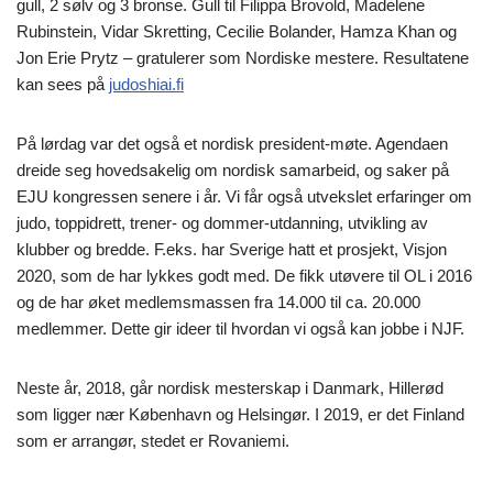
gull, 2 sølv og 3 bronse. Gull til Filippa Brovold, Madelene
Rubinstein, Vidar Skretting, Cecilie Bolander, Hamza Khan og
Jon Erie Prytz – gratulerer som Nordiske mestere. Resultatene
kan sees på
judoshiai.fi
På lørdag var det også et nordisk president-møte. Agendaen
dreide seg hovedsakelig om nordisk samarbeid, og saker på
EJU kongressen senere i år. Vi får også utvekslet erfaringer om
judo, toppidrett, trener- og dommer-utdanning, utvikling av
klubber og bredde. F.eks. har Sverige hatt et prosjekt, Visjon
2020, som de har lykkes godt med. De fikk utøvere til OL i 2016
og de har øket medlemsmassen fra 14.000 til ca. 20.000
medlemmer. Dette gir ideer til hvordan vi også kan jobbe i NJF.
Neste år, 2018, går nordisk mesterskap i Danmark, Hillerød
som ligger nær København og Helsingør. I 2019, er det Finland
som er arrangør, stedet er Rovaniemi.