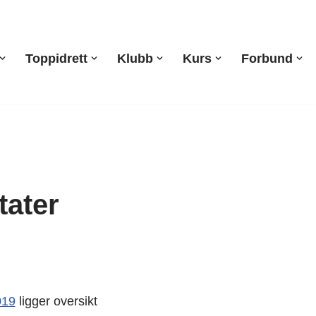
Toppidrett
Klubb
Kurs
Forbund
tater
019
ligger oversikt