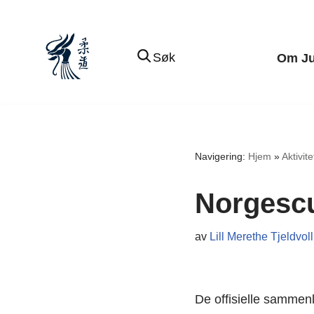
Hopp
Søk
Om J
til
innholdet
Navigering:
Hjem
»
Aktivite
Norgescup
av
Lill Merethe Tjeldvoll
De offisielle sammen