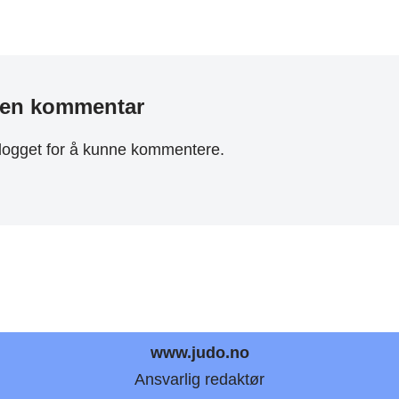
 en kommentar
logget
for å kunne kommentere.
www.judo.no
Ansvarlig redaktør