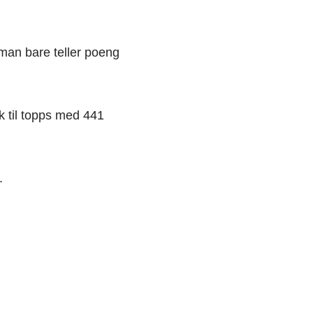
man bare teller poeng
k til topps med 441
.