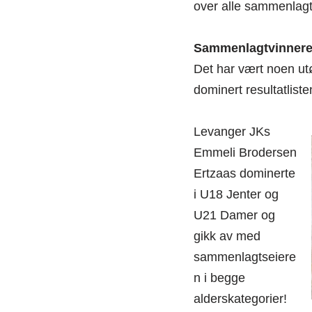
over alle sammenlagt
Sammenlagtvinner
Det har vært noen utø
dominert resultatliste
Levanger JKs
Emmeli Brodersen
Ertzaas dominerte
i U18 Jenter og
U21 Damer og
gikk av med
sammenlagtseiere
n i begge
alderskategorier!