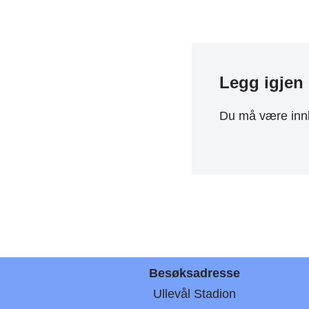
Legg igjen
Du må være
inn
Besøksadresse
Ullevål Stadion