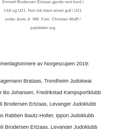
Emmeli Brodersen Ertzaas gjorde rent bord i
U18 og U21. Hun tok blant annet gull i U21
under årets Jr. NM. Foto: Christian Wolff /
judobilder.org
sammenlagtvinnere av Norgescupen 2019:
Hagemann Brataas, Trondheim Judokwai
r Bo Johansen, Fredrikstad Kampsportklubb
i Brodersen Ertzaas, Levanger Judoklubb
s Rabben Bautz-Holter, Ippon Judoklubb
i Brodersen Ertzaas, Levanger Judoklubb