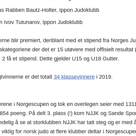
s Rabben Bautz-Holter, Ippon Judoklubb
n Ivov Tutunarov, Ippon Judoklubb
rne blir premiert, deriblant med et stipend fra Norges 
skategoriene der det er 15 utøvere med offisielt resultat 
r. 2 få et stipend. Dette gjelder U15 og U18 Gutter.
gtvinnerne er det totalt
34 klassevinnere
i 2019.
verene i Norgescupen og tok en overlegen seier med 13
54 poeng. På delt 3. plass (!) kom NJJK og Sande Spo
edelig å se at storklubben NJJK har tatt steg og er med
r viktig for norsk judo at flere klubber deltar i Norgescup