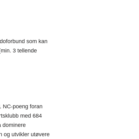
Judoforbund som kan
(min. 3 tellende
11 NC-poeng foran
rtsklubb med 684
 å dominere
en og utvikler utøvere