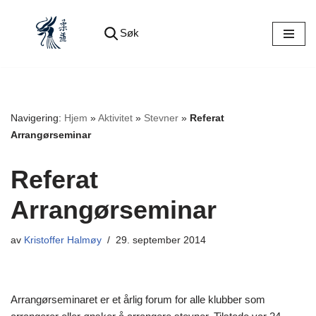
Søk
Hopp
til
innholdet
Navigering:
Hjem
»
Aktivitet
»
Stevner
»
Referat
Arrangørseminar
Referat
Arrangørseminar
av
Kristoffer Halmøy
29. september 2014
Arrangørseminaret er et årlig forum for alle klubber som