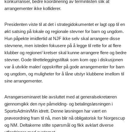
konkurranser, bedre koordinering av terminlisten slik at
arrangementer ikke kolliderer.
Presidenten viste til at det i strategidokumentet er lagt opp til en
økt satsing på lokale og regionale stevner for barn og ungdom.
Hun påpekte imidlertid at NJF ikke selv skal arrangere disse
stevnene, men isteden fokusere på å legge til rette for at flere
klubber og regioner/ kretser skal kunne arrangere flere og bedre
stevner. Gode tilretteleggingstiltak som kom opp i diskusjonen
var å utvikle maler/ oppskrifter på gode arrangementer for barn
og ungdom, og muligheter for å låne utstyr klubbene imellom til
sine arrangementer.
Arrangørseminaret ble avsluttet med at generalsekretæren
gjennomgikk den nye påmelding- og betalingsløsningen i
SportsAdmin/Min idrett. Denne løsningen har vært en
prøveordning fram til nå, men blir nå obligatorisk for Norgescup
og NM. Deltakerne stilte spørsmål og fikk avklart diverse