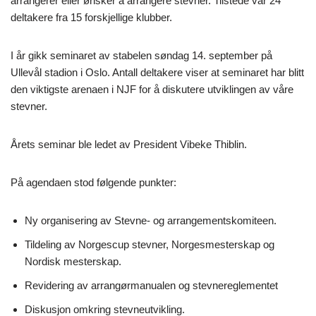
arrangerer eller ønsker å arrangere stevner. Tilstede var 24
deltakere fra 15 forskjellige klubber.
I år gikk seminaret av stabelen søndag 14. september på
Ullevål stadion i Oslo. Antall deltakere viser at seminaret har blitt
den viktigste arenaen i NJF for å diskutere utviklingen av våre
stevner.
Årets seminar ble ledet av President Vibeke Thiblin.
På agendaen stod følgende punkter:
Ny organisering av Stevne- og arrangementskomiteen.
Tildeling av Norgescup stevner, Norgesmesterskap og
Nordisk mesterskap.
Revidering av arrangørmanualen og stevnereglementet
Diskusjon omkring stevneutvikling.