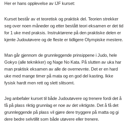
Her er hans opplevelse av IJF kurset:
Kurset består av et teoretisk og praktisk del. Teorien strekker
seg over noen måneder og etter bestått teori eksamen er det tid
for 1 uke med praksis. Instruktørene på den praktiske delen er
kjente Judoutøvere og de fleste er tidligere Olympiske mestere.
Man går gjennom de grunnleggende prinsippene i Judo, hele
Gokyo (alle teknikker) og Nage No Kata. På slutten av uka har
man praktisk eksamen av alle de overnevnte. Det er en hard
uke med mange timer på mata og en god del kasting. Ikke
fysisk hardt men rett og slett slitsomt.
Jeg anbefaler kurset til både Judoutøvere og trenere fordi det å
få på plass riktig grunnlag er noe av det viktigste. Det å få det
grunnleggende på plass vil gjøre dere tryggere på matta og gi
dere bedre selvtillit som både utøvere eller trenere.