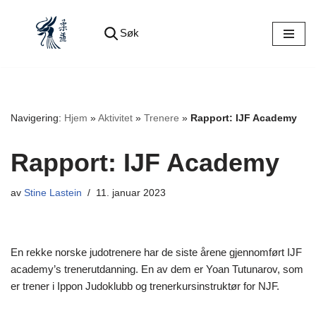
Søk
Hopp
til
innholdet
Navigering:
Hjem
»
Aktivitet
»
Trenere
»
Rapport: IJF Academy
Rapport: IJF Academy
av
Stine Lastein
11. januar 2023
En rekke norske judotrenere har de siste årene gjennomført IJF
academy’s trenerutdanning. En av dem er Yoan Tutunarov, som
er trener i Ippon Judoklubb og trenerkursinstruktør for NJF.