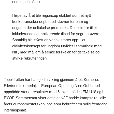
norsk judo på sikt.
I løpet av året ble regioncup etablert som et nytt
konkurransekonsept, med stevner for barn og
ungdom der deltakelse premieres. Dette bidrar til et
inkluderende og motiverende tilbud for yngre utøvere.
Samtidig ble «Kast en venn» startet opp – et
aktivitetskonsept for ungdom utviklet i samarbeid med
NIF, med mål om å senke terskelen for deltakelse og
styrke rekrutteringen.
Toppidretten har hatt god utvikling gjennom året. Kornelius
Eilertsen tok medalje i European Open, og Nino Gubberud
oppnådde sterke resultater med 5. plass både i EM U18 og i
EYOF. Sammensatt viser dette at NJF hadde kampseire i alle
årets europamesterskap, noe som bekrefter en solid fremgang
internasjonalt.