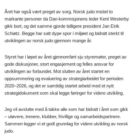
Året har også vært preget av sorg. Norsk judo mistet to
markante personer da Dan‑kommisjonens leder Kent Westerby
gikk bort, og det samme gjorde tidligere president Jan Eirik
Schiøtz. Begge har satt dype spor i miljøet og bidratt sterkt til
utviklingen av norsk judo gjennom mange år.
Styret har i løpet av året gjennomført sju styremøter, preget av
gode diskusjoner, stort engasjement og felles ansvar for
utviklingen av forbundet. Mot slutten av året startet en
oppsummering og evaluering av strategiarbeidet for perioden
2020–2026, og det er samtidig startet arbeid med et nytt
strategidokument som skal legge føringer for videre utvikling.
Jeg vil avslutte med å takke alle som har bidratt i året som gikk
– utøvere, trenere, klubber, frivillige og samarbeidspartnere.
Sammen legger vi et godt grunnlag for videre utvikling av norsk
judo.