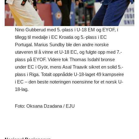
Nino Gubberud med 5.-plass i U-18 EM og EYOF, i
tillegg til medalje i EC Kroatia og 5.-plass i EC
Portugal. Marius Sundby ble den andre norske
utøveren til å vinne et U-18 EC, og fulgte opp med 7.-
plass på EYOF. Videre tok Thomas Isdahl bronse
under EC i Györ, mens Asal Traavik sikret en solid 5.-
plass i Riga. Totalt oppnådde U-18-laget 49 kampseire
i EC – den beste noteringen noensinne for et norsk U-
18-lag.
Foto: Oksana Dzadana / EJU