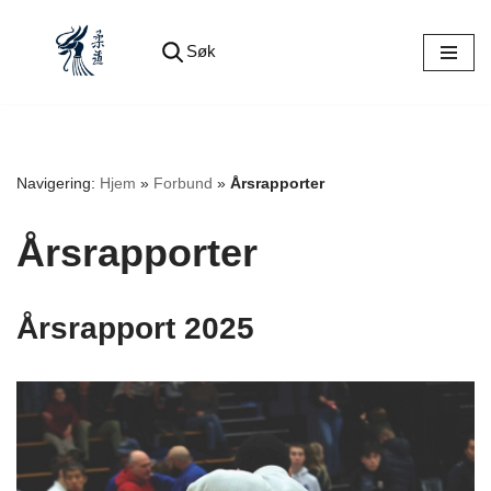
Søk
Hopp
til
innholdet
Navigering:
Hjem
»
Forbund
»
Årsrapporter
Årsrapporter
Årsrapport 2025