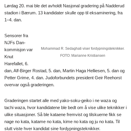
Lørdag 20. mai ble det avholdt Nasjonal gradering på Nadderud
stadion i Bærum. 13 kandidater skulle opp til eksaminering, fra
1–4. dan.
Sensorer fra
NJFs Dan-
Mohammad R. Sedaghati viser fordypningsteknikker.
kommisjon var
FOTO: Marianne Kristiansen
Knut
Harefallet, 6.
dan, Alf-Birger Rostad, 5. dan, Martin Haga Helliesen, 5. dan og
Petter Grime, 4. dan. Judoforbundets president Geir Reehorst
overvar også graderingen.
Graderingen startet alle med yako-soku-geiko i ne waza og
tachi waza, hvor kandidatene ble bedt om å vise ulike teknikker i
ulike situasjoner. Så ble kataene fremvist og tilskuerne fikk se
nage no kata, katame no kata, kime no kata og ju no kata. Til
slutt viste hver kandidat sine fordypningsteknikker.