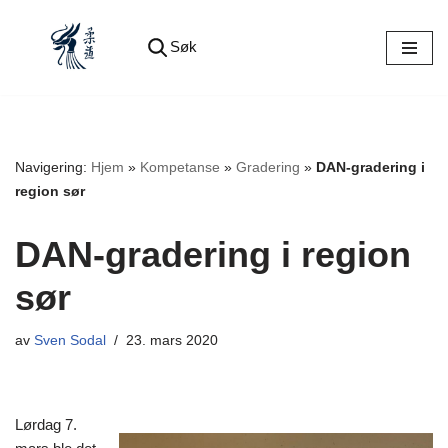
Søk
Hopp
til
innholdet
Navigering:
Hjem
»
Kompetanse
»
Gradering
»
DAN-gradering i
region sør
DAN-gradering i region
sør
av
Sven Sodal
23. mars 2020
Lørdag 7.