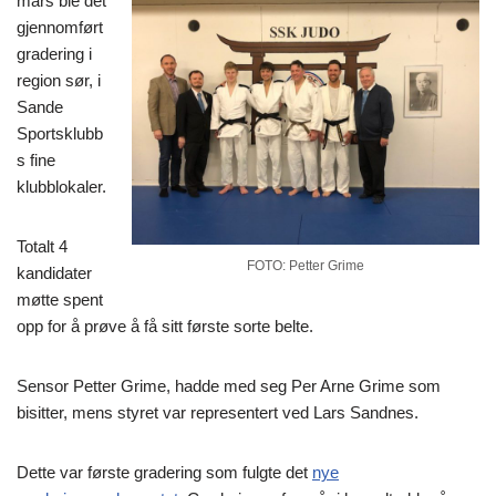
mars ble det
gjennomført
gradering i
region sør, i
Sande
Sportsklubb
s fine
klubblokaler.
Totalt 4
FOTO: Petter Grime
kandidater
møtte spent
opp for å prøve å få sitt første sorte belte.
Sensor Petter Grime, hadde med seg Per Arne Grime som
bisitter, mens styret var representert ved Lars Sandnes.
Dette var første gradering som fulgte det
nye