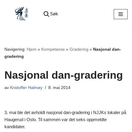
Søk
Hopp
til
innholdet
Navigering:
Hjem
»
Kompetanse
»
Gradering
»
Nasjonal dan-
gradering
Nasjonal dan-gradering
av
Kristoffer Halmøy
8. mai 2014
3. mai ble det avholdt nasjonal dan-gradering i NJJKs lokaler på
Haugerud i Oslo. Til sammen var det seks oppmeldte
kandidater.