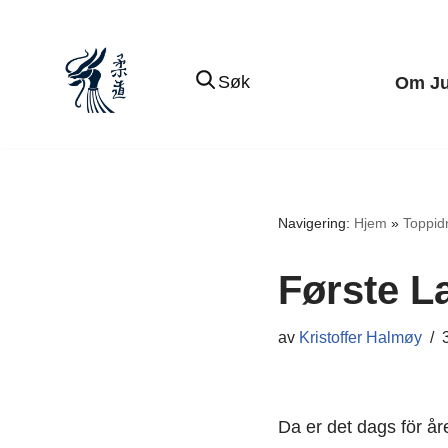
Hopp
Søk
Om J
til
innholdet
Navigering:
Hjem
»
Toppidr
Første L
av
Kristoffer Halmøy
Da er det dags för åre