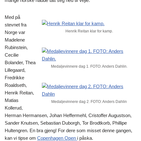
mange norske hadde tatt seg ned til Vejle.
Med på
stevnet fra
Henrik Reitan klar for kamp.
Norge var
Madelene
Rubinstein,
Cecilie
Bolander, Thea
Medaljevinnere dag 1. FOTO: Anders Dahlin.
Lillegaard,
Fredrikke
Roaldseth,
Henrik Reitan,
Matias
Medaljevinnere dag 2. FOTO: Anders Dahlin
Kollerud,
Herman Hermansen, Johan Heffermehl, Cristoffer Augustson,
Sander Knutsen, Sebastian Duborgh, Tor Brodtkorb, Phillipe
Hultengren. En bra gjeng! For dere som misset denne gangen,
kan vi tipse om
Copenhagen Open
i påska.