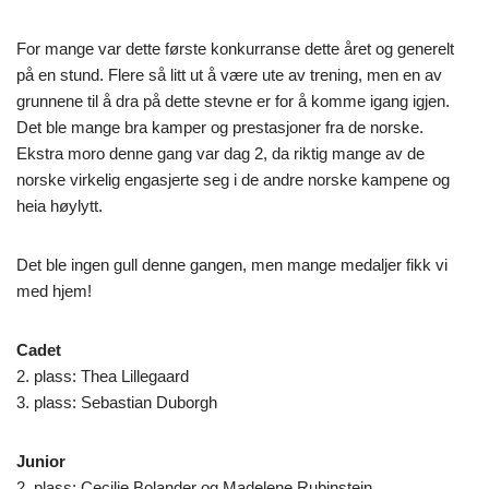
For mange var dette første konkurranse dette året og generelt
på en stund. Flere så litt ut å være ute av trening, men en av
grunnene til å dra på dette stevne er for å komme igang igjen.
Det ble mange bra kamper og prestasjoner fra de norske.
Ekstra moro denne gang var dag 2, da riktig mange av de
norske virkelig engasjerte seg i de andre norske kampene og
heia høylytt.
Det ble ingen gull denne gangen, men mange medaljer fikk vi
med hjem!
Cadet
2. plass: Thea Lillegaard
3. plass: Sebastian Duborgh
Junior
2. plass: Cecilie Bolander og Madelene Rubinstein