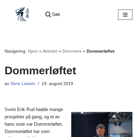
Søk
Hopp
til
innholdet
Navigering:
Hjem
»
Aktivitet
»
Dommere
»
Dommerløftet
Dommerløftet
av
Stine Lastein
19. august 2019
Svein Erik Rud hadde mange
prosjekter på gang, og et av
hans siste var Dommerløftet.
Dommerløftet har som