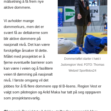
målsetning å få frem nye
aktive dommere.
Vi avholder mange
dommerkurs, men det er
svært få av deltakerne som
blir aktive dommere på
nasjonalt nivå. Det kan være
forskjellige årsaker til dette.
Målet med prosjektet er å
Dommerløftet starter i høst i
fjerne eventuelle barrierer som
Judoregion Vest. FOTO: Thomas
kan være i veien og å fasilitere
Wetzel/ Sportfotos24
veien til dømming på nasjonalt
nivå. I første omgang vil det
jobbes for å få flere dommere opp til B-lisens. Region Vest er
valgt som pilotregion og Arild Maka har tatt på seg oppgaven
som prosjektansvarlig.