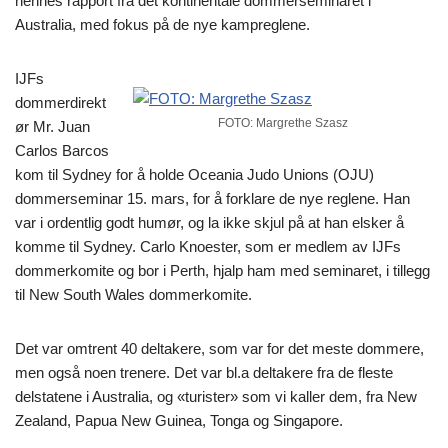
hennes rapport fra det kontinentale dommerseminaret i
Australia, med fokus på de nye kampreglene.
IJFs
dommerdirekt
FOTO: Margrethe Szasz
ør Mr. Juan
Carlos Barcos
kom til Sydney for å holde Oceania Judo Unions (OJU)
dommerseminar 15. mars, for å forklare de nye reglene. Han
var i ordentlig godt humør, og la ikke skjul på at han elsker å
komme til Sydney. Carlo Knoester, som er medlem av IJFs
dommerkomite og bor i Perth, hjalp ham med seminaret, i tillegg
til New South Wales dommerkomite.
Det var omtrent 40 deltakere, som var for det meste dommere,
men også noen trenere. Det var bl.a deltakere fra de fleste
delstatene i Australia, og «turister» som vi kaller dem, fra New
Zealand, Papua New Guinea, Tonga og Singapore.