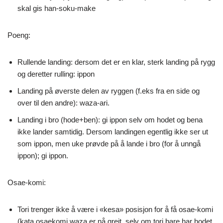
skal gis han-soku-make
Poeng:
Rullende landing: dersom det er en klar, sterk landing på rygg
og deretter rulling: ippon
Landing på øverste delen av ryggen (f.eks fra en side og
over til den andre): waza-ari.
Landing i bro (hode+ben): gi ippon selv om hodet og bena
ikke lander samtidig. Dersom landingen egentlig ikke ser ut
som ippon, men uke prøvde på å lande i bro (for å unngå
ippon); gi ippon.
Osae-komi:
Tori trenger ikke å være i «kesa» posisjon for å få osae-komi
(kata osaekomi waza er nå greit, selv om tori bare har hodet