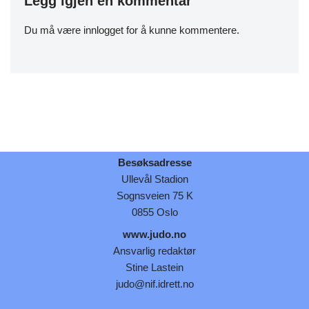
Legg igjen en kommentar
Du må være
innlogget
for å kunne kommentere.
Besøksadresse
Ullevål Stadion
Sognsveien 75 K
0855 Oslo
www.judo.no
Ansvarlig redaktør
Stine Lastein
judo@nif.idrett.no