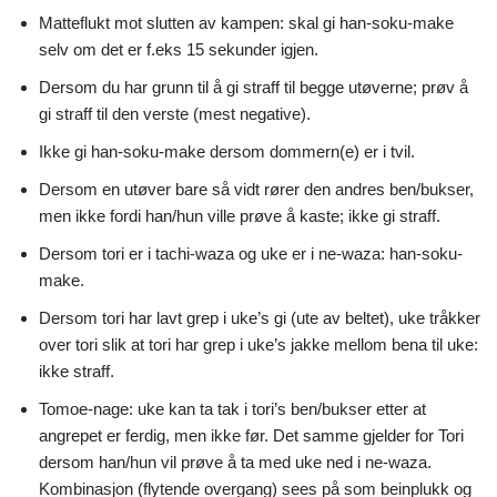
Matteflukt mot slutten av kampen: skal gi han-soku-make
selv om det er f.eks 15 sekunder igjen.
Dersom du har grunn til å gi straff til begge utøverne; prøv å
gi straff til den verste (mest negative).
Ikke gi han-soku-make dersom dommern(e) er i tvil.
Dersom en utøver bare så vidt rører den andres ben/bukser,
men ikke fordi han/hun ville prøve å kaste; ikke gi straff.
Dersom tori er i tachi-waza og uke er i ne-waza: han-soku-
make.
Dersom tori har lavt grep i uke’s gi (ute av beltet), uke tråkker
over tori slik at tori har grep i uke’s jakke mellom bena til uke:
ikke straff.
Tomoe-nage: uke kan ta tak i tori’s ben/bukser etter at
angrepet er ferdig, men ikke før. Det samme gjelder for Tori
dersom han/hun vil prøve å ta med uke ned i ne-waza.
Kombinasjon (flytende overgang) sees på som beinplukk og