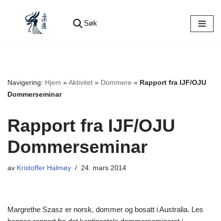
Søk
Hopp
til
innholdet
Navigering:
Hjem
»
Aktivitet
»
Dommere
»
Rapport fra IJF/OJU
Dommerseminar
Rapport fra IJF/OJU
Dommerseminar
av
Kristoffer Halmøy
24. mars 2014
Margrethe Szasz er norsk, dommer og bosatt i Australia. Les