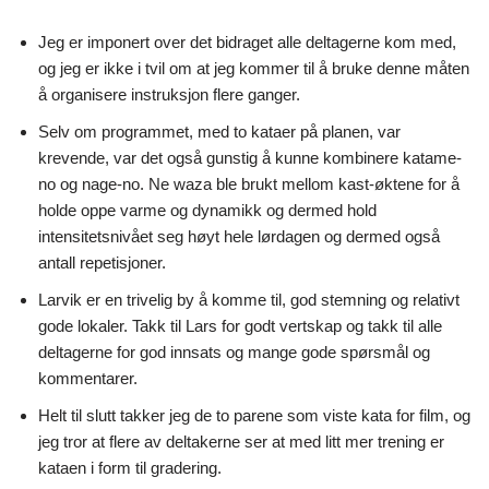
Jeg er imponert over det bidraget alle deltagerne kom med,
og jeg er ikke i tvil om at jeg kommer til å bruke denne måten
å organisere instruksjon flere ganger.
Selv om programmet, med to kataer på planen, var
krevende, var det også gunstig å kunne kombinere katame-
no og nage-no. Ne waza ble brukt mellom kast-øktene for å
holde oppe varme og dynamikk og dermed hold
intensitetsnivået seg høyt hele lørdagen og dermed også
antall repetisjoner.
Larvik er en trivelig by å komme til, god stemning og relativt
gode lokaler. Takk til Lars for godt vertskap og takk til alle
deltagerne for god innsats og mange gode spørsmål og
kommentarer.
Helt til slutt takker jeg de to parene som viste kata for film, og
jeg tror at flere av deltakerne ser at med litt mer trening er
kataen i form til gradering.