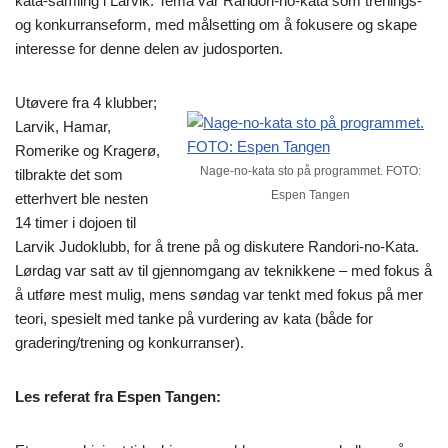
kata-samling i Larvik. Tema var Randori-no-kata som trenings-
og konkurranseform, med målsetting om å fokusere og skape
interesse for denne delen av judosporten.
Utøvere fra 4 klubber;
Larvik, Hamar,
Romerike og Kragerø,
Nage-no-kata sto på programmet. FOTO:
tilbrakte det som
Espen Tangen
etterhvert ble nesten
14 timer i dojoen til
Larvik Judoklubb, for å trene på og diskutere Randori-no-Kata.
Lørdag var satt av til gjennomgang av teknikkene – med fokus å
å utføre mest mulig, mens søndag var tenkt med fokus på mer
teori, spesielt med tanke på vurdering av kata (både for
gradering/trening og konkurranser).
Les referat fra Espen Tangen: