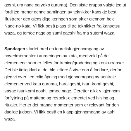
goshi, ura nage og yoko guruma). Den siste gruppa valgte jeg ut
fordi jeg mener denne samlingen av teknikker kanskje best
illustrerer den gjensidige læringen som skjer gjennom hele
Nage-no-kata. Vi fikk også plass til tre teknikker fra kansetsu
waza, og tomoe nage og sumi gaeshi fra ma sutemi waza.
Søndagen
startet med en teoretisk gjennomgang av
hovedmomenter i vurderingen av kata, med vekt på de
elementene som er felles for trening/gradering og konkurranser.
Det ble tidlig klart at det ble lettere å vise enn å forklare, derfor
gled vi over i en rolig åpning med gjennomgang av sentrale
elementer ved kata guruma, harai goshi, tsuri-komi-goshi,
sasae tsurikomi goshi, tomoe nage. Deretter gikk vi gjennom
forflytning på mattene og respekt-elementet ved hilsing og
ritualer. Her er det mange momenter som er relevant for den
daglige judoen. Vi fikk også en kjapp gjennomgang av ashi
waza.