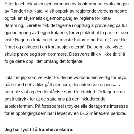
Etter lunch tok vi en gjennomgang av konkurranse-evalueringen
av Randori-no-Kata, vi så opptak av regjerende verdensmestre
og tok en skjematisk gjennomgang av reglene for kata-
dømming. Deretter fikk deltagerne i oppdrag å prøve seg på full
gjennomgang av begge kataene, før vi plukket ut to par – et som
viste Nage-no-kata og et som viste Katame-no-Kata. Disse ble
filmet og diskutert i en kort sesjon etterpå. De som ikke viste,
skulle prøve seg som dommere. Dessverre fikk vi ikke tid til å
følge dette opp i det omfang det fortjente.
Totalt er jeg som veileder for denne workshopen veldig fornøyd,
både med det vi fikk gått gjennom, den interesse og innsats
som ble vist og den forståelse som ble etablert. Deltagerne ga
også uttrykk for at de satte pris på den inkluderende
arbeidsformen. På forespørsel uttrykte alle deltagerne interesse
for et oppfølgingsseminar i løpet av en 6-12 måneders periode.
Jeg har lyst til å framheve ekstra: