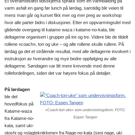
Et overambisiøst tidsskjema sprakk som en vannballong på
varm asfalt en gang før lunch på lørdag, samtidig blir veien til
mens man går og kurset fikk mer og mer preg av workshop
hvor alle parter bidro i diskusjoner. Etter en oppvarmingsdel med
glidende overgang til katame waza i katame-no-kata, ble
deltagerne organisert i grupper på tre og tre. Videre ble de tildelt
rollene «coach», tori og uke – og alle rollene skulle rullere. På
lørdag ga det et strålende resultat, med alle deltagerne involvert i
instruksjon av hverandre og mye bedre oppfølging av alle
deltagerne. Søndagen var litt mere krevende med denne
rollefordelingen, siden det var høyere fokus på detaljer.
På lørdagen
ble det
hovedfokus på
«Coach-tori-uke» som undervisningsform. FOTO:
Katame-waza
Espen Tangen
fra Katame-no-
kata, samt uki-
otoshi og «slagteknikkene» fra Nage-no-kata (seoi nage, uki