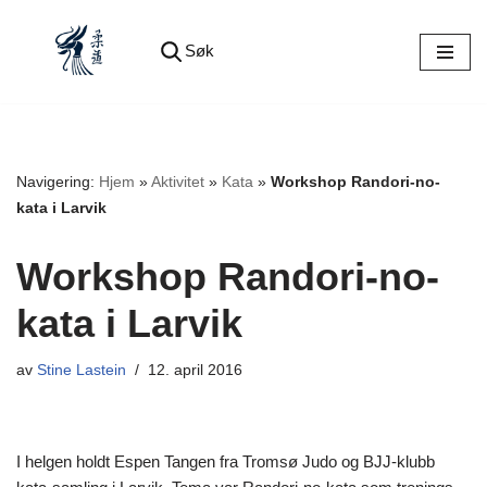
Søk
Hopp
til
innholdet
Navigering:
Hjem
»
Aktivitet
»
Kata
»
Workshop Randori-no-
kata i Larvik
Workshop Randori-no-
kata i Larvik
av
Stine Lastein
12. april 2016
I helgen holdt Espen Tangen fra Tromsø Judo og BJJ-klubb