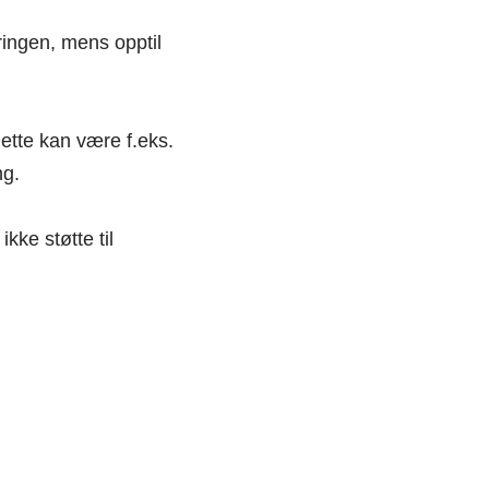
eringen, mens opptil
Dette kan være f.eks.
ng.
ikke støtte til