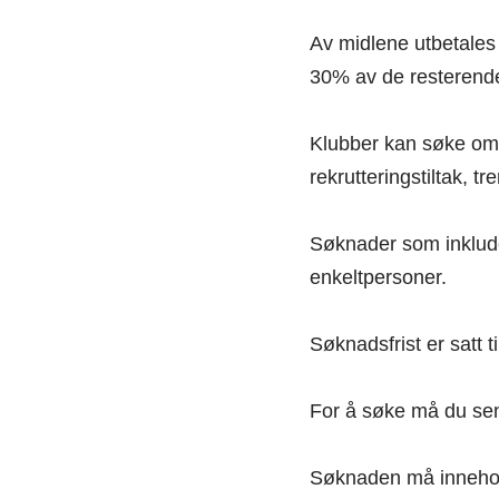
Av midlene utbetales 7
30% av de resterende
Klubber kan søke om s
rekrutteringstiltak, t
Søknader som inkluderer
enkeltpersoner.
Søknadsfrist er satt t
For å søke må du send
Søknaden må inneho