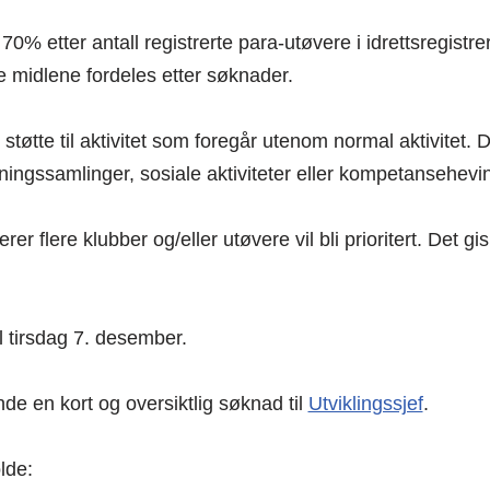
0% etter antall registrerte para-utøvere i idrettsregistr
 midlene fordeles etter søknader.
tøtte til aktivitet som foregår utenom normal aktivitet. 
reningssamlinger, sosiale aktiviteter eller kompetansehevi
 flere klubber og/eller utøvere vil bli prioritert. Det gis 
il tirsdag 7. desember.
e en kort og oversiktlig søknad til
Utviklingssjef
.
lde: