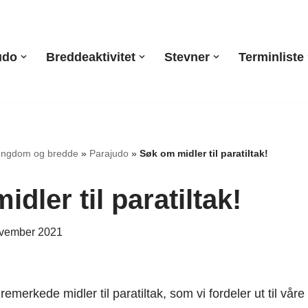
udo
Breddeaktivitet
Stevner
Terminliste
ungdom og bredde
»
Parajudo
»
Søk om midler til paratiltak!
dler til paratiltak!
ovember 2021
emerkede midler til paratiltak, som vi fordeler ut til våre