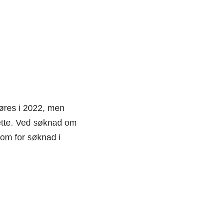
føres i 2022, men
dette. Ved søknad om
som for søknad i