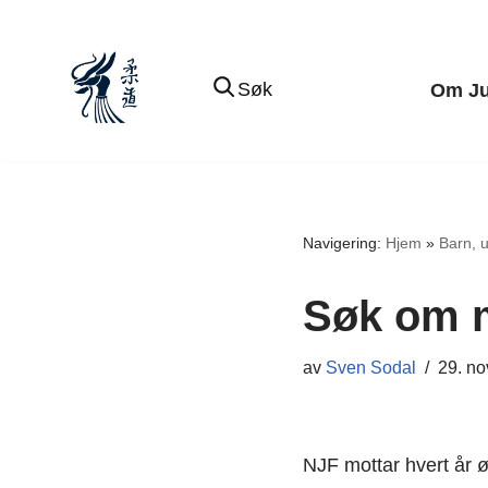
Hopp
Søk
Om J
til
innholdet
Navigering:
Hjem
»
Barn, 
Søk om mi
av
Sven Sodal
29. n
NJF mottar hvert år ør