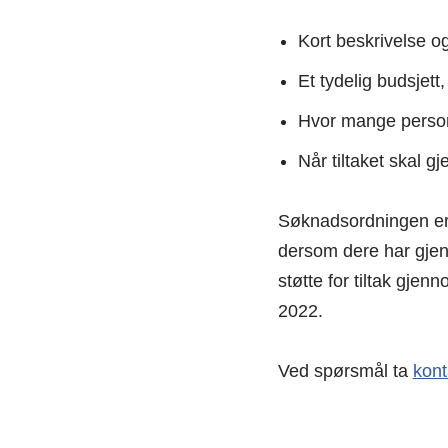
Kort beskrivelse og
Et tydelig budsjett,
Hvor mange persone
Når tiltaket skal 
Søknadsordningen er 
dersom dere har gjenn
støtte for tiltak gj
2022.
Ved spørsmål ta
kont