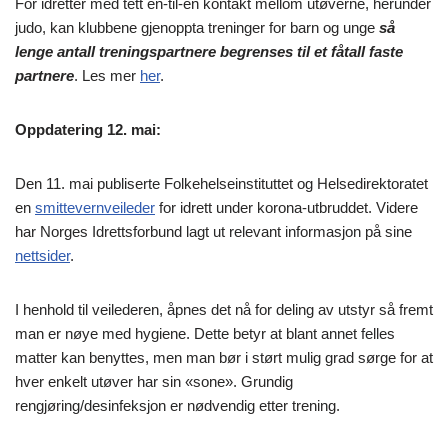
For idretter med tett en-til-en kontakt mellom utøverne, herunder
judo, kan klubbene gjenoppta treninger for barn og unge
så
lenge antall treningspartnere begrenses til et fåtall faste
partnere
. Les mer
her
.
Oppdatering 12. mai:
Den 11. mai publiserte Folkehelseinstituttet og Helsedirektoratet
en
smittevernveileder
for idrett under korona-utbruddet. Videre
har Norges Idrettsforbund lagt ut relevant informasjon på sine
nettsider
.
I henhold til veilederen, åpnes det nå for deling av utstyr så fremt
man er nøye med hygiene. Dette betyr at blant annet felles
matter kan benyttes, men man bør i størt mulig grad sørge for at
hver enkelt utøver har sin «sone». Grundig
rengjøring/desinfeksjon er nødvendig etter trening.