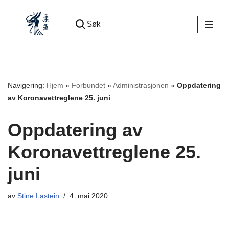
Søk
Hopp
til
innholdet
Navigering:
Hjem
»
Forbundet
»
Administrasjonen
»
Oppdatering
av Koronavettreglene 25. juni
Oppdatering av
Koronavettreglene 25.
juni
av
Stine Lastein
4. mai 2020