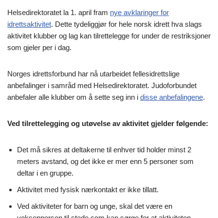
Helsedirektoratet la 1. april fram
nye avklaringer for
idrettsaktivitet
. Dette tydeliggjør for hele norsk idrett hva slags
aktivitet klubber og lag kan tilrettelegge for under de restriksjoner
som gjeler per i dag.
Norges idrettsforbund har nå utarbeidet fellesidrettslige
anbefalinger i samråd med Helsedirektoratet. Judoforbundet
anbefaler alle klubber om å sette seg inn i
disse anbefalingene
.
Ved tilrettelegging og utøvelse av aktivitet gjelder følgende:
Det må sikres at deltakerne til enhver tid holder minst 2
meters avstand, og det ikke er mer enn 5 personer som
deltar i en gruppe.
Aktivitet med fysisk nærkontakt er ikke tillatt.
Ved aktiviteter for barn og unge, skal det være en
voksenperson til stede som kan sørge for at aktiviteten