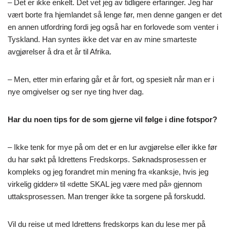
– Det er ikke enkelt. Det vet jeg av tidligere erfaringer. Jeg har
vært borte fra hjemlandet så lenge før, men denne gangen er det
en annen utfordring fordi jeg også har en forlovede som venter i
Tyskland. Han syntes ikke det var en av mine smarteste
avgjørelser å dra et år til Afrika.
– Men, etter min erfaring går et år fort, og spesielt når man er i
nye omgivelser og ser nye ting hver dag.
Har du noen tips for de som gjerne vil følge i dine fotspor?
– Ikke tenk for mye på om det er en lur avgjørelse eller ikke før
du har søkt på Idrettens Fredskorps. Søknadsprosessen er
kompleks og jeg forandret min mening fra «kanksje, hvis jeg
virkelig gidder» til «dette SKAL jeg være med på» gjennom
uttaksprosessen. Man trenger ikke ta sorgene på forskudd.
Vil du reise ut med Idrettens fredskorps kan du lese mer på