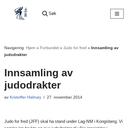
Søk
Hopp
til
innholdet
Navigering:
Hjem
»
Forbundet
»
Judo for fred
»
Innsamling av
judodrakter
Innsamling av
judodrakter
av
Kristoffer Halmøy
27. november 2014
Judo for fred (JFF) skal ha stand under Lag-NM i Kongsberg. Vi