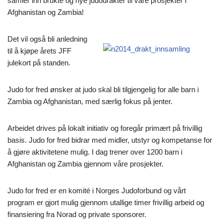
samler inn brukte og nye judodrakter til våre prosjekter i
Afghanistan og Zambia!
Det vil også bli anledning
til å kjøpe årets JFF
julekort på standen.
Judo for fred ønsker at judo skal bli tilgjengelig for alle barn i
Zambia og Afghanistan, med særlig fokus på jenter.
Arbeidet drives på lokalt initiativ og foregår primært på frivillig
basis. Judo for fred bidrar med midler, utstyr og kompetanse for
å gjøre aktivitetene mulig. I dag trener over 1200 barn i
Afghanistan og Zambia gjennom våre prosjekter.
Judo for fred er en komité i Norges Judoforbund og vårt
program er gjort mulig gjennom utallige timer frivillig arbeid og
finansiering fra Norad og private sponsorer.