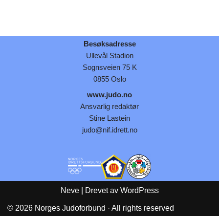
Besøksadresse
Ullevål Stadion
Sognsveien 75 K
0855 Oslo
www.judo.no
Ansvarlig redaktør
Stine Lastein
judo@nif.idrett.no
Neve
| Drevet av
WordPress
© 2026 Norges Judoforbund · All rights reserved