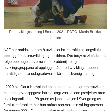
Fra utviklingssamling i Bærum 2021. FOTO: Martin Brekke-
Jensen
NJF har ambisjoner om å utvikle et bærekraftig og langsiktig
opplegg for talentutvikling og toppidrett. Det betyr at vi både skal
følge opp unge utøverne i sine klubbmiljøer, gi
utviklingsgruppene et opplegg i tråd med Utviklingstrappen,
samtidig som landslagsutøverne får en fullverdig satsing.
I 2020 ble Carin Hamnlund ansatt som talent- og trenerutvikler.
Hennes hovedoppgave har så langt vært å lede prosjektet med
utviklingsmiljøene. På grunn av jobbsituasjon i Sverige og av
familiære årsaker, har hun måttet redusere sin stillingsprosent
fra august 2021. Dette forsterker et allerede eksisterende behov