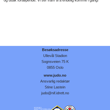
og uttak fortløpende. Vi ser fram til å endelig komme i gang!
Besøksadresse
Ullevål Stadion
Sognsveien 75 K
0855 Oslo
www.judo.no
Ansvarlig redaktør
Stine Lastein
judo@nif.idrett.no