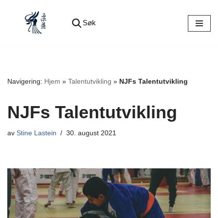
Søk
Hopp
til
innholdet
Navigering:
Hjem
»
Talentutvikling
»
NJFs Talentutvikling
NJFs Talentutvikling
av
Stine Lastein
30. august 2021