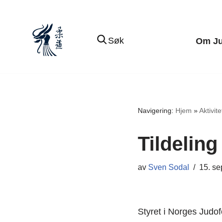
Hopp
Søk
Om J
til
innholdet
Navigering:
Hjem
»
Aktivite
Tildeling
av
Sven Sodal
15. s
Styret i Norges Judof