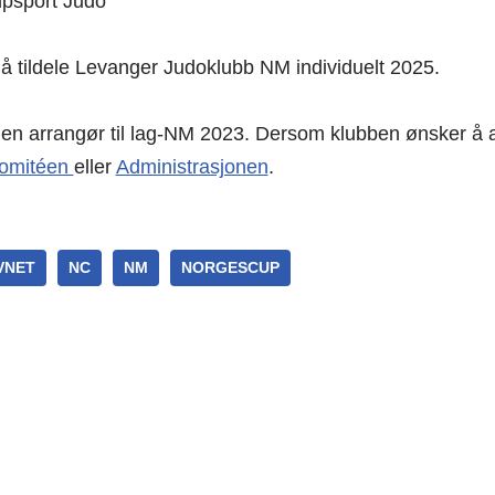
mpsport Judo
gg å tildele Levanger Judoklubb NM individuelt 2025.
gen arrangør til lag-NM 2023. Dersom klubben ønsker å a
omitéen
eller
Administrasjonen
.
VNET
NC
NM
NORGESCUP