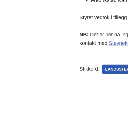
Fredrikstad Ka
Styret vedtok i tille
NB:
Det er per nå in
kontakt med
Stevnek
Stikkord:
LANDSSTE