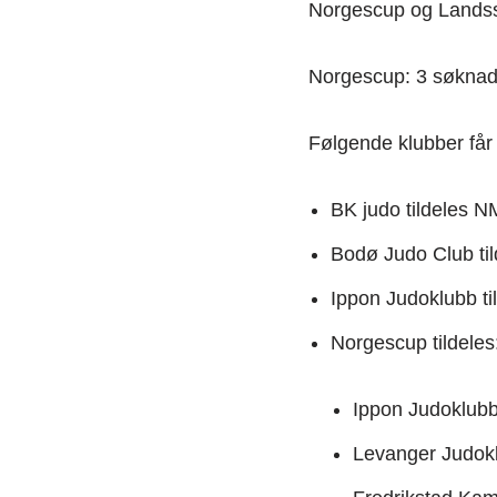
Norgescup og Landss
Norgescup: 3 søknade
Følgende klubber får 
BK judo tildeles NM
Bodø Judo Club til
Ippon Judoklubb ti
Norgescup tildeles
Ippon Judoklub
Levanger Judok