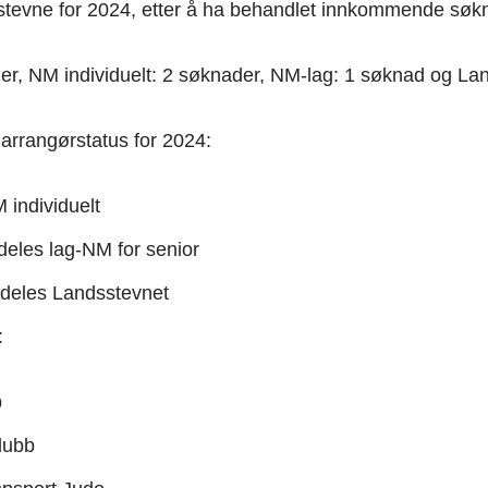
tevne for 2024, etter å ha behandlet innkommende søk
r, NM individuelt: 2 søknader, NM-lag: 1 søknad og La
arrangørstatus for 2024:
 individuelt
deles lag-NM for senior
ldeles Landsstevnet
:
b
lubb