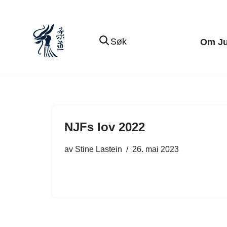
Hopp
Søk
Om J
til
innholdet
NJFs lov 2022
av
Stine Lastein
26. mai 2023