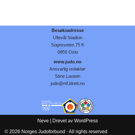
Besøksadresse
Ullevål Stadion
Sognsveien 75 K
0855 Oslo
www.judo.no
Ansvarlig redaktør
Stine Lastein
judo@nif.idrett.no
Neve
| Drevet av
WordPress
© 2026 Norges Judoforbund · All rights reserved