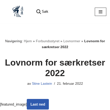
Søk
Hopp
til
innholdet
Navigering:
Hjem
»
Forbundsstyret
»
Lovnormer
»
Lovnorm for
særkretser 2022
Lovnorm for særkretser
2022
av
Stine Lastein
21. februar 2022
[featured_image]
Last ned