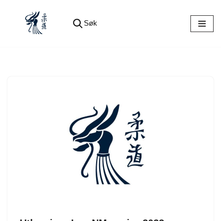
Søk
Hopp
til
innholdet