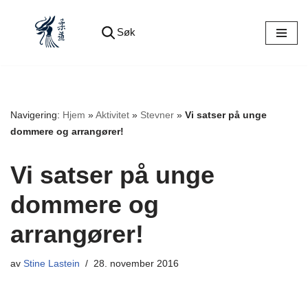
Søk
Hopp
til
innholdet
Navigering:
Hjem
»
Aktivitet
»
Stevner
»
Vi satser på unge
dommere og arrangører!
Vi satser på unge
dommere og
arrangører!
av
Stine Lastein
28. november 2016